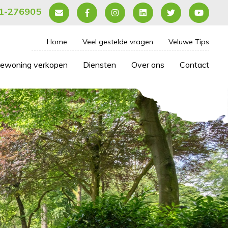
1-276905
Home
Veel gestelde vragen
Veluwe Tips
iewoning verkopen
Diensten
Over ons
Contact