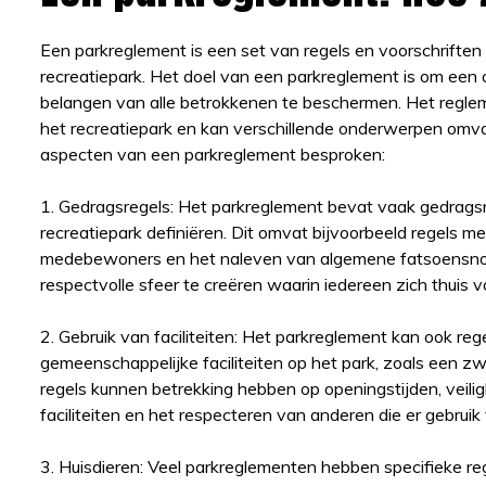
Een parkreglement is een set van regels en voorschrifte
recreatiepark. Het doel van een parkreglement is om een o
belangen van alle betrokkenen te beschermen. Het reglem
het recreatiepark en kan verschillende onderwerpen om
aspecten van een parkreglement besproken:
1. Gedragsregels: Het parkreglement bevat vaak gedrag
recreatiepark definiëren. Dit omvat bijvoorbeeld regels me
medebewoners en het naleven van algemene fatsoensnorme
respectvolle sfeer te creëren waarin iedereen zich thuis vo
2. Gebruik van faciliteiten: Het parkreglement kan ook re
gemeenschappelijke faciliteiten op het park, zoals een z
regels kunnen betrekking hebben op openingstijden, veil
faciliteiten en het respecteren van anderen die er gebrui
3. Huisdieren: Veel parkreglementen hebben specifieke re