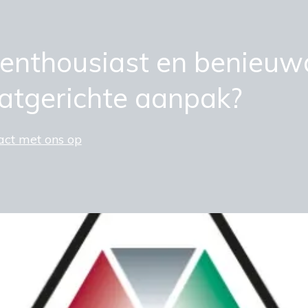
 enthousiast en benieuw
aatgerichte aanpak?
ct met ons op