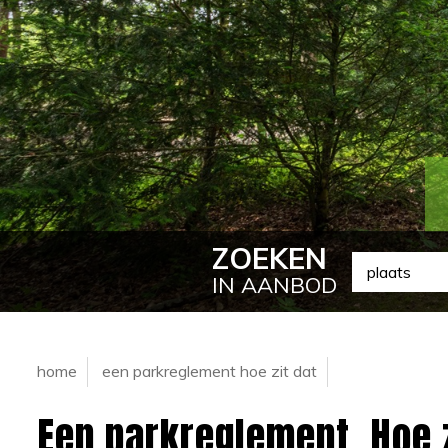
ZOEKEN
IN AANBOD
home
een parkreglement hoe zit dat
Een parkreglement. Hoe 